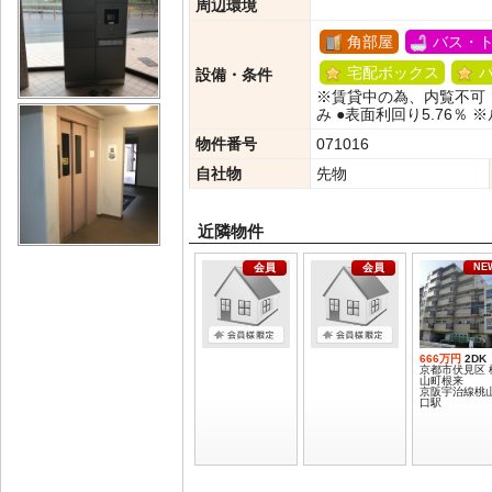
周辺環境
角部屋
バス・
宅配ボックス
設備・条件
※賃貸中の為、内覧不可 〈
み ●表面利回り5.76％ 
物件番号
071016
自社物
先物
近隣物件
会員
会員
NE
666万円
2DK
京都市伏見区 
山町根来
京阪宇治線桃
口駅