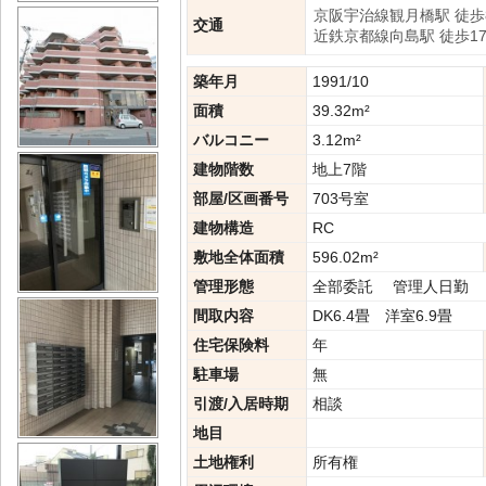
京阪宇治線観月橋駅 徒歩
交通
近鉄京都線向島駅 徒歩1
築年月
1991/10
面積
39.32m²
バルコニー
3.12m²
建物階数
地上7階
部屋/区画番号
703号室
建物構造
RC
敷地全体面積
596.02m²
管理形態
全部委託 管理人日勤
間取内容
DK6.4畳 洋
住宅保険料
年
駐車場
無
引渡/入居時期
相談
地目
土地権利
所有権