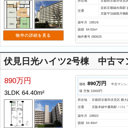
所在地
京都府京都市伏見区
近鉄京都線向島駅 
交通
京阪宇治線観月橋駅
築年月
1981/6
面積
64.50m²
物件の詳細を見る
物件番号
080625
伏見日光ハイツ2号棟 中古マ
890万円
890万円
価格
中古マンシ
3LDK 64.40m²
場
空無 10000円
所在地
京都府京都市伏見区 横大
交通
京阪本線中書島駅 バス(「
築年月
1980/2
面積
64.40m²