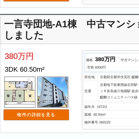
一言寺団地-A1棟 中古マンシ
しました
380万円
380万円
価格
中古マンシ
3DK 60.50m²
空有 6000円
所在地
京都府京都市伏見区 醍
京都地下鉄東西線石田駅 
交通
ＪＲ奈良線六地蔵駅 徒歩
醍醐コミュニティバス線
築年月
1972/2
物件の詳細を見る
面積
60.50m²
物件番号
060225