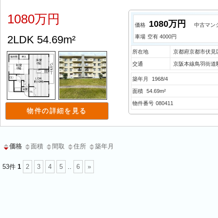
1080万円
1080万円
価格
中古マン
2LDK 54.69m²
車場
空有 4000円
所在地
京都府京都市伏見
交通
京阪本線鳥羽街道駅
築年月
1968/4
面積
54.69m²
物件番号
080411
物件の詳細を見る
価格
面積
間取
住所
築年月
53件
1
2
3
4
5
..
6
»