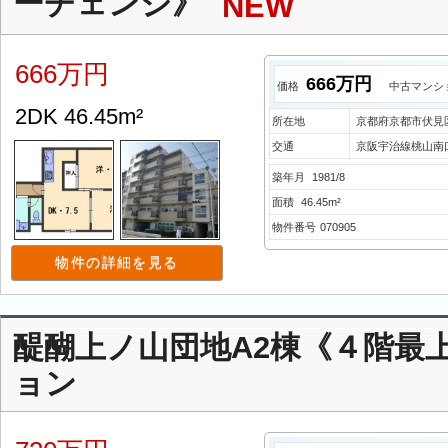
ーチェンジ》
NEW
666万円
666万円
価格
中古マンシ
2DK 46.45m²
所在地
京都府京都市伏見
交通
京阪宇治線桃山南口
築年月
1981/8
面積
46.45m²
物件番号
070905
物件の詳細を見る
醍醐上ノ山団地A2棟《４階最
ョン