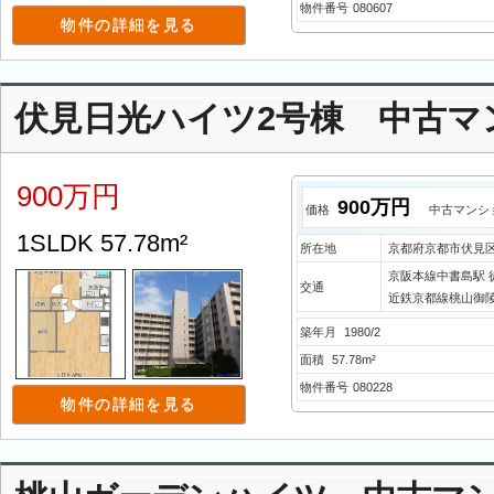
物件番号
080607
物件の詳細を見る
伏見日光ハイツ2号棟 中古
900万円
900万円
価格
中古マンシ
1SLDK 57.78m²
所在地
京都府京都市伏見区
京阪本線中書島駅 
交通
近鉄京都線桃山御陵
築年月
1980/2
面積
57.78m²
物件番号
080228
物件の詳細を見る