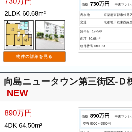
730万円
730万円
価格
中古マンシ
2LDK 60.68m²
所在地
京都府京都市伏見区
交通
京都地下鉄東西線醍
築年月
1975/8
面積
60.68m²
物件番号
080523
物件の詳細を見る
向島ニュータウン第三街区-Ｄ
NEW
890万円
890万円
価格
中古マンシ
4DK 64.50m²
空有 8000～8500円