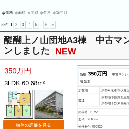
価格
面積
間取
住所
築年月
53件
1
2
3
4
5
..
6
»
醍醐上ノ山団地A3棟 中古マ
ンしました
NEW
350万円
350万円
価格
中古マンシ
3LDK 60.68m²
場
空無
所在地
京都府京都市伏見区
京都地下鉄東西線醍
交通
京都地下鉄東西線小
築年月
1975/8
面積
60.68m²
物件の詳細を見る
物件番号
080523