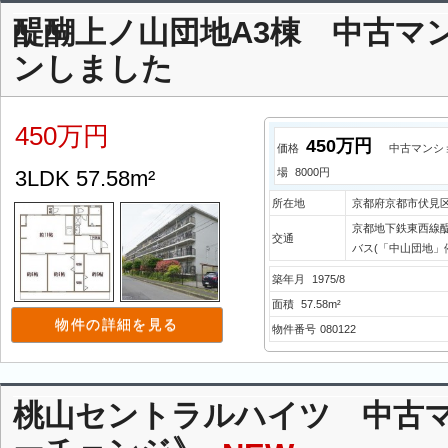
醍醐上ノ山団地A3棟 中古マ
ンしました
450万円
450万円
価格
中古マンシ
3LDK 57.58m²
場
8000円
所在地
京都府京都市伏見区
京都地下鉄東西線醍
交通
バス(「中山団地」停
築年月
1975/8
面積
57.58m²
物件の詳細を見る
物件番号
080122
桃山セントラルハイツ 中古