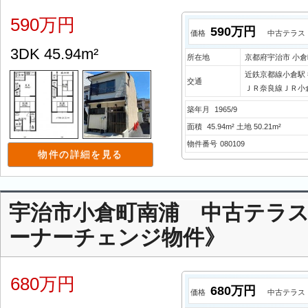
590万円
590万円
価格
中古テラス
3DK 45.94m²
所在地
京都府宇治市 小
近鉄京都線小倉駅 
交通
ＪＲ奈良線ＪＲ小倉
築年月
1965/9
面積
45.94m² 土地 50.21m²
物件番号
080109
物件の詳細を見る
宇治市小倉町南浦 中古テラス
ーナーチェンジ物件》
680万円
680万円
価格
中古テラス