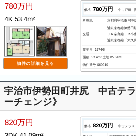
780万円
780万円
価格
中古戸建
4K 53.4m²
所在地
京都府宇治市 神明
近鉄京都線伊勢田駅
交通
ＪＲ奈良線ＪＲ小倉
近鉄京都線「大久保
築年月
1974/8
面積
53.4m² 土地 85.61m²
物件の詳細を見る
物件番号
060210
宇治市伊勢田町井尻 中古テ
ーチェンジ》
820万円
820万円
価格
中古テラス
3DK 41.09m²