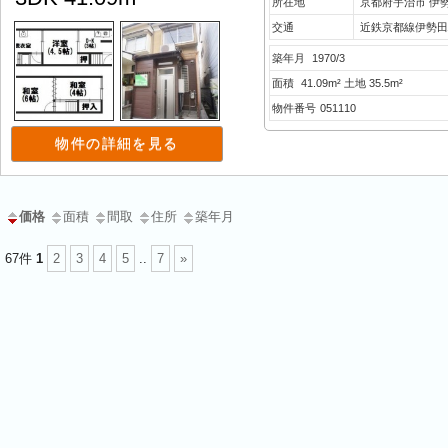
所在地
京都府宇治市 伊
交通
近鉄京都線伊勢田
築年月
1970/3
面積
41.09m² 土地 35.5m²
物件番号
051110
物件の詳細を見る
価格
面積
間取
住所
築年月
67件
1
2
3
4
5
..
7
»