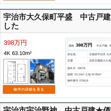
宇治市大久保町平盛 中古戸
した
398万円
398万円
価格
中古戸建
4K 63.10m²
所在地
京都府宇治市 大
交通
近鉄京都線大久保
築年月
1967/6
面積
63.10m² 土地 44.05m²
物件番号
070619
物件の詳細を見る
宇治市宇治野神 中古戸建★