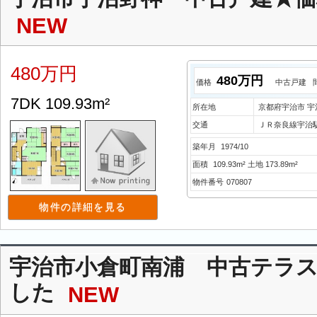
NEW
480万円
480万円
価格
中古戸建
7DK 109.93m²
所在地
京都府宇治市 宇
交通
ＪＲ奈良線宇治駅
築年月
1974/10
面積
109.93m² 土地 173.89m²
物件番号
070807
物件の詳細を見る
宇治市小倉町南浦 中古テラ
した
NEW