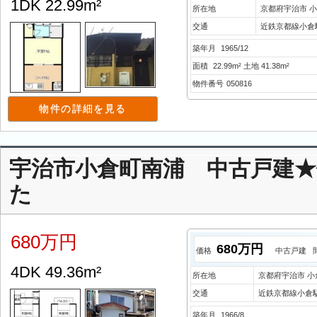
1DK 22.99m²
所在地
京都府宇治市 
交通
近鉄京都線小倉
築年月
1965/12
面積
22.99m² 土地 41.38m²
物件番号
050816
物件の詳細を見る
宇治市小倉町南浦 中古戸建
た
680万円
680万円
価格
中古戸建
4DK 49.36m²
所在地
京都府宇治市 小
交通
近鉄京都線小倉駅
築年月
1966/8