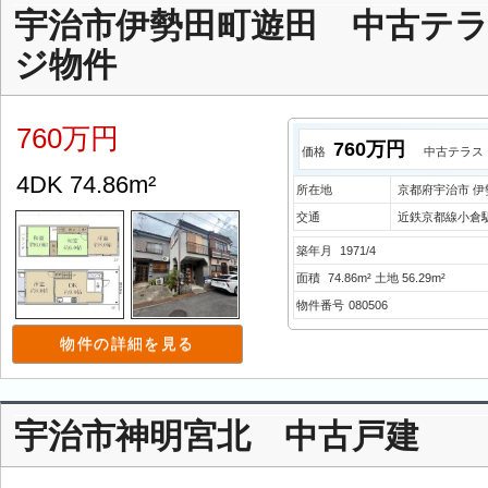
宇治市伊勢田町遊田 中古テラ
ジ物件
760万円
760万円
価格
中古テラス
4DK 74.86m²
所在地
京都府宇治市 
交通
近鉄京都線小倉駅
築年月
1971/4
面積
74.86m² 土地 56.29m²
物件番号
080506
物件の詳細を見る
宇治市神明宮北 中古戸建