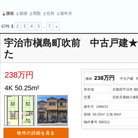
価格
面積
間取
住所
築年月
67件
1
2
3
4
5
..
7
»
宇治市槇島町吹前 中古戸建
た
238万円
238万円
価格
中古戸建
4K 50.25m²
所在地
京都府宇治市 槇
交通
近鉄京都線小倉駅
築年月
1984/12
面積
50.25m² 土地 40m²
物件番号
080312
物件の詳細を見る